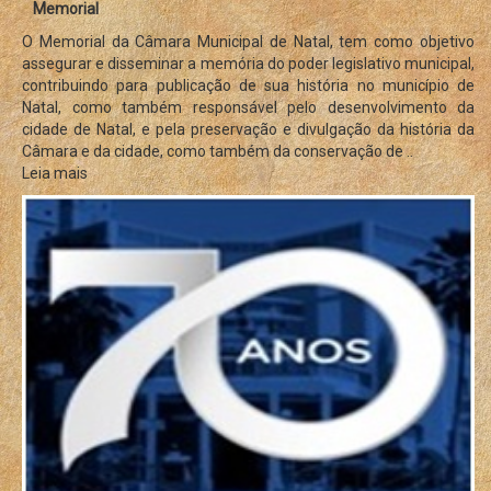
Memorial
O Memorial da Câmara Municipal de Natal, tem como objetivo
assegurar e disseminar a memória do poder legislativo municipal,
contribuindo para publicação de sua história no município de
Natal, como também responsável pelo desenvolvimento da
cidade de Natal, e pela preservação e divulgação da história da
Câmara e da cidade, como também da conservação de ..
Leia mais